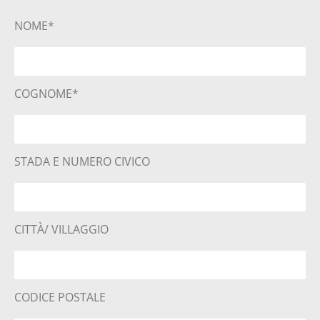
NOME*
COGNOME*
STADA E NUMERO CIVICO
CITTÀ/ VILLAGGIO
CODICE POSTALE