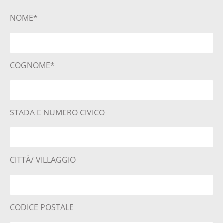
NOME*
COGNOME*
STADA E NUMERO CIVICO
CITTÀ/ VILLAGGIO
CODICE POSTALE