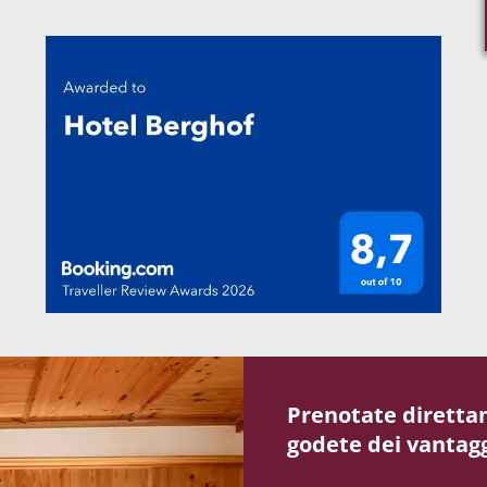
Prenotate direttam
godete dei vantagg