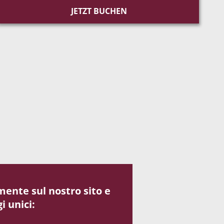
JETZT BUCHEN
ente sul nostro sito e
i unici: