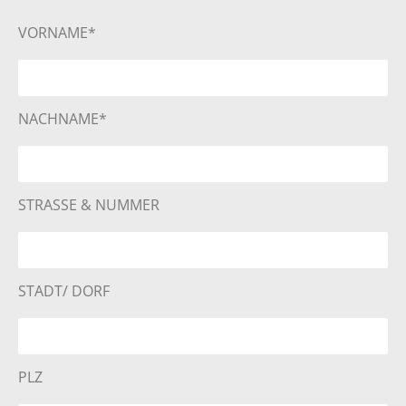
VORNAME*
NACHNAME*
STRASSE & NUMMER
STADT/ DORF
PLZ