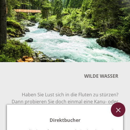
WILDE WASSER
Haben Sie Lust sich in die Fluten zu stürzen?
Dann probieren Sie doch einmal eine Kanu- oder
Raftingfahrt aus. Sie sind mit Profis im
Wildwasser unterwegs, die Ihnen mit Rat und Tat
Direktbucher
zur Seite stehen. Es wird vielleicht ein wenig
nass, der Spaß ist dafür umso größer!