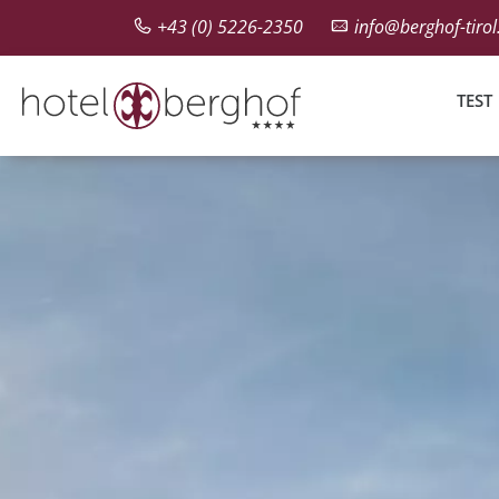
+43 (0) 5226-2350
info@berghof-tiro
TEST