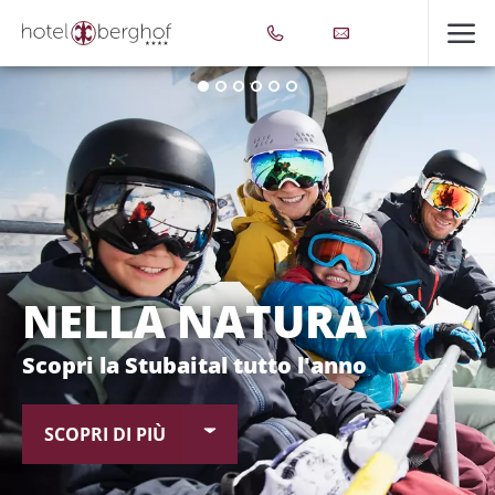
NELLA NATURA
Scopri la Stubaital tutto l'anno
SCOPRI DI PIÙ